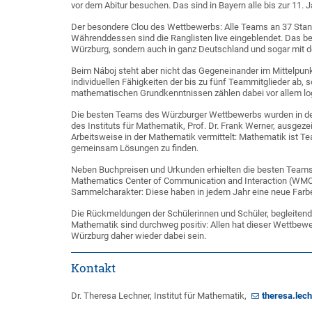
vor dem Abitur besuchen. Das sind in Bayern alle bis zur 11. 
Der besondere Clou des Wettbewerbs: Alle Teams an 37 Stand
Währenddessen sind die Ranglisten live eingeblendet. Das be
Würzburg, sondern auch in ganz Deutschland und sogar mit de
Beim Náboj steht aber nicht das Gegeneinander im Mittelpunk
individuellen Fähigkeiten der bis zu fünf Teammitglieder ab,
mathematischen Grundkenntnissen zählen dabei vor allem lo
Die besten Teams des Würzburger Wettbewerbs wurden in de
des Instituts für Mathematik, Prof. Dr. Frank Werner, ausgeze
Arbeitsweise in der Mathematik vermittelt: Mathematik ist 
gemeinsam Lösungen zu finden.
Neben Buchpreisen und Urkunden erhielten die besten Teams
Mathematics Center of Communication and Interaction (WMCC
Sammelcharakter: Diese haben in jedem Jahr eine neue Farbe
Die Rückmeldungen der Schülerinnen und Schüler, begleitender
Mathematik sind durchweg positiv: Allen hat dieser Wettbe
Würzburg daher wieder dabei sein.
Kontakt
Dr. Theresa Lechner, Institut für Mathematik,
theresa.lec