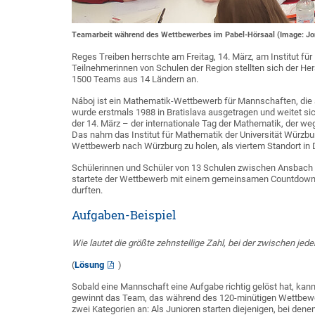
Teamarbeit während des Wettbewerbes im Pabel-Hörsaal (Image: Jo
Reges Treiben herrschte am Freitag, 14. März, am Institut f
Teilnehmerinnen von Schulen der Region stellten sich der 
1500 Teams aus 14 Ländern an.
Náboj ist ein Mathematik-Wettbewerb für Mannschaften, die 
wurde erstmals 1988 in Bratislava ausgetragen und weitet si
der 14. März – der internationale Tag der Mathematik, der w
Das nahm das Institut für Mathematik der Universität Würzbu
Wettbewerb nach Würzburg zu holen, als viertem Standort in
Schülerinnen und Schüler von 13 Schulen zwischen Ansbach un
startete der Wettbewerb mit einem gemeinsamen Countdown,
durften.
Aufgaben-Beispiel
Wie lautet die größte zehnstellige Zahl, bei der zwischen jede
(
Lösung
)
Sobald eine Mannschaft eine Aufgabe richtig gelöst hat, kan
gewinnt das Team, das während des 120-minütigen Wettbewer
zwei Kategorien an: Als Junioren starten diejenigen, bei dene