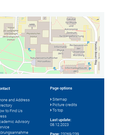
Page options
ontact
Sitemap
hone and Address
Picture credits
irectory
To top
ow to Find Us
ress
Last update:
cademic Advisory
08.12.2023
ervice
törungsannahme
Page:
23269/239