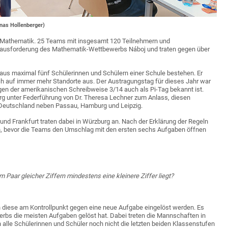
nas Hollenberger)
ür Mathematik. 25 Teams mit insgesamt 120 Teilnehmern und
Herausforderung des Mathematik-Wettbewerbs Náboj und traten gegen über
aus maximal fünf Schülerinnen und Schülern einer Schule bestehen. Er
ch auf immer mehr Standorte aus. Der Austragungstag für dieses Jahr war
egen der amerikanischen Schreibweise 3/14 auch als Pi-Tag bekannt ist.
rg unter Federführung von Dr. Theresa Lechner zum Anlass, diesen
 Deutschland neben Passau, Hamburg und Leipzig.
d Frankfurt traten dabei in Würzburg an. Nach der Erklärung der Regeln
 bevor die Teams den Umschlag mit den ersten sechs Aufgaben öffnen
m Paar gleicher Ziffern mindestens eine kleinere Ziffer liegt?
n diese am Kontrollpunkt gegen eine neue Aufgabe eingelöst werden. Es
bs die meisten Aufgaben gelöst hat. Dabei treten die Mannschaften in
n alle Schülerinnen und Schüler noch nicht die letzten beiden Klassenstufen