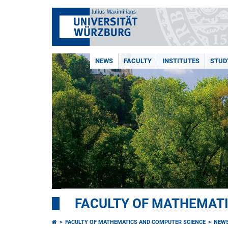
NEWS
FACULTY
INSTITUTES
STUD
FACULTY OF MATHEMAT
FACULTY OF MATHEMATICS AND COMPUTER SCIENCE
NEW