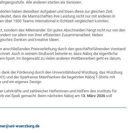
Jahrgangsstufe. Alle anderen starten als Senioren.
orten haben dieselben Aufgaben und lösen diese zur gleichen Zeit.
deutet, dass die Mannschaften ihre Leistung nicht nur mit anderen in
n über 1500 Teams international in Echtzeit vergleichen konnten.
t, sondern das Miteinander: Ein gutes Abschneiden hängt nicht nur von den
 sondern vor allem von ihrer effizienten Zusammenarbeit. Neben
gisches Denken und kreative Ideen.
r anschließenden Preisverleihung durch den geschäftsführenden Vorstand
ichnet. Auch in seinem Grußwort betonte er, dass Náboj die eigentliche
Team-Sport. Im Gegensatz zu vielen anderen Wettbewerben geht es darum,
 dank der Förderung durch den Universitätsbund Würzburg, das Würzburg
I) und der Sparkasse Mainfranken die begehrten Náboj T-Shirts mit
 und ein eigenes Design.
 Lehrkräfte und zahlreicher Helferinnen und Helfern des Instituts für
werb viel Spaß gemacht. Beim nächsten Náboj am
13. März 2026
soll
hner@uni-wuerzburg.de