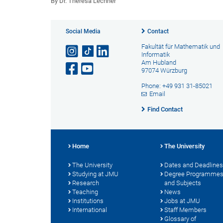
By Dr. Theresa Lechner
Social Media
Contact
Fakultät für Mathematik und
Informatik
Am Hubland
97074 Würzburg
Phone: +49 931 31-85021
Email
Find Contact
Home
The University
The University
Dates and Deadlines
Studying at JMU
Degree Programme
Research
and Subjects
Teaching
News
Institutions
Jobs at JMU
International
Staff Members
Glossary of