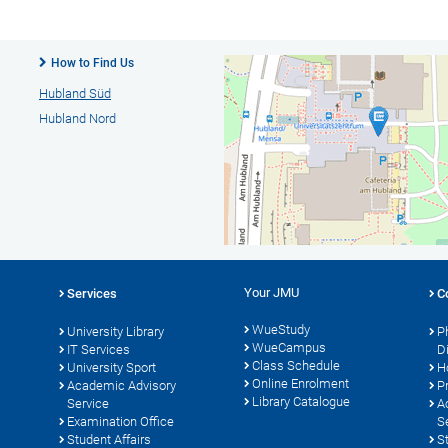
How to Find Us
Hubland Süd
Hubland Nord
Your JMU
Services
C
WueStudy
University Library
P
WueCampus
s
IT Services
D
Class Schedule
University Sport
H
Online Enrolment
Academic Advisory
P
Library Catalogue
Service
A
Examination Office
S
Student Affairs
S