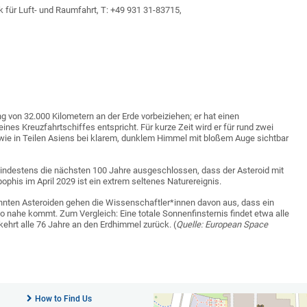
k für Luft- und Raumfahrt, T: +49 931 31-83715,
ng von 32.000 Kilometern an der Erde vorbeiziehen; er hat einen
es Kreuzfahrtschiffes entspricht. Für kurze Zeit wird er für rund zwei
wie in Teilen Asiens bei klarem, dunklem Himmel mit bloßem Auge sichtbar
mindestens die nächsten 100 Jahre ausgeschlossen, dass der Asteroid mit
ophis im April 2029 ist ein extrem seltenes Naturereignis.
nnten Asteroiden gehen die Wissenschaftler*innen davon aus, dass ein
so nahe kommt. Zum Vergleich: Eine totale Sonnenfinsternis findet etwa alle
kehrt alle 76 Jahre an den Erdhimmel zurück. (
Quelle: European Space
How to Find Us