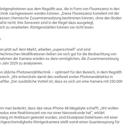
Röntgenphotonen aus dem Regolith aus, die in Form von Fluoreszenz in den
nik nachgewiesen werden können. „Diese Fluoreszenz korreliert mit der
 dessen chemische Zusammensetzung bestimmen können, ohne den Boden
ür nicht; ihre Sensoren sind in der Regel dazu ausgelegt,
h zu verarbeiten. Röntgenstahlen können sie nicht lesen.
n
n jetzt auf dem Markt, arbeiten „superschnell“ und sind
 technischen Modifikationen ließen sie sich gut für die Beobachtung von
ufnahmen der Kamera würden es dann ermöglichen, die Zusammensetzung
 Jahr 2029 zu analysieren.
 übliche Photonenzähltechnik – optimiert für den Bereich, in dem Regolith
ich. „Wir entwickeln damit den weltweit ersten Photonendetektor in
tler. „Der zusätzliche Vorteil ist, dass es sich um eine Kamera mit 250.000
enn man bedenkt, dass das neue iPhone 48 Megabyte schafft. „Wir wollen
odus eine Reaktionszeit von nur einer Nanosekunde hat“, erklärt
lang im Weltraum getestet wurden, sind Einzelpixel-Detektoren mit einer
chgeschwindigkeits-Röntgenkamera stellt somit einen Quantensprung für