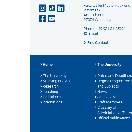
Fakultät für Mathematik und
Informatik
Am Hubland
97074 Würzburg
Phone: +49 931 31-85021
Email
Find Contact
Home
The University
The University
Dates and Deadlines
Studying at JMU
Degree Programme
Research
and Subjects
Teaching
News
Institutions
Jobs at JMU
International
Staff Members
Glossary of
Administrative Term
Official publications