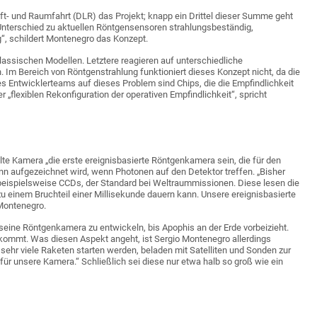
ft- und Raumfahrt (DLR) das Projekt; knapp ein Drittel dieser Summe geht
Unterschied zu aktuellen Röntgensensoren strahlungsbeständig,
g“, schildert Montenegro das Konzept.
lassischen Modellen. Letztere reagieren auf unterschiedliche
. Im Bereich von Röntgenstrahlung funktioniert dieses Konzept nicht, da die
s Entwicklerteams auf dieses Problem sind Chips, die die Empfindlichkeit
 „flexiblen Rekonfiguration der operativen Empfindlichkeit“, spricht
lte Kamera „die erste ereignisbasierte Röntgenkamera sein, die für den
ann aufgezeichnet wird, wenn Photonen auf den Detektor treffen. „Bisher
eispielsweise CCDs, der Standard bei Weltraummissionen. Diese lesen die
 zu einem Bruchteil einer Millisekunde dauern kann. Unsere ereignisbasierte
 Montenegro.
eine Röntgenkamera zu entwickeln, bis Apophis an der Erde vorbeizieht.
 kommt. Was diesen Aspekt angeht, ist Sergio Montenegro allerdings
sehr viele Raketen starten werden, beladen mit Satelliten und Sonden zur
für unsere Kamera.“ Schließlich sei diese nur etwa halb so groß wie ein