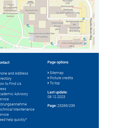
Page options
ontact
Sitemap
hone and Address
Picture credits
irectory
To top
ow to Find Us
ress
Last update:
cademic Advisory
08.12.2023
ervice
törungsannahme
Page:
23269/239
echnical Maintenance
ervice
eed help quickly?