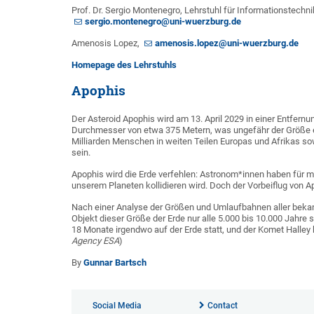
Prof. Dr. Sergio Montenegro, Lehrstuhl für Informationstechni
sergio.montenegro@uni-wuerzburg.de
Amenosis Lopez,
amenosis.lopez@uni-wuerzburg.de
Homepage des Lehrstuhls
Apophis
Der Asteroid Apophis wird am 13. April 2029 in einer Entfernu
Durchmesser von etwa 375 Metern, was ungefähr der Größe ein
Milliarden Menschen in weiten Teilen Europas und Afrikas so
sein.
Apophis wird die Erde verfehlen: Astronom*innen haben für 
unserem Planeten kollidieren wird. Doch der Vorbeiflug von Ap
Nach einer Analyse der Größen und Umlaufbahnen aller beka
Objekt dieser Größe der Erde nur alle 5.000 bis 10.000 Jahre 
18 Monate irgendwo auf der Erde statt, und der Komet Halley 
Agency ESA
)
By
Gunnar Bartsch
Social Media
Contact