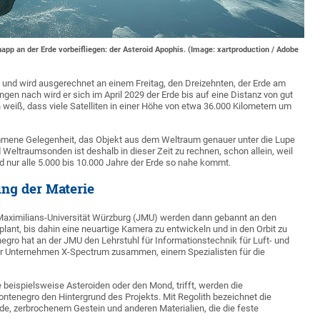
knapp an der Erde vorbeifliegen: der Asteroid Apophis. (Image: xartproduction / Adobe
 und wird ausgerechnet an einem Freitag, den Dreizehnten, der Erde am
en nach wird er sich im April 2029 der Erde bis auf eine Distanz von gut
 weiß, dass viele Satelliten in einer Höhe von etwa 36.000 Kilometern um
ommene Gelegenheit, das Objekt aus dem Weltraum genauer unter die Lupe
eltraumsonden ist deshalb in dieser Zeit zu rechnen, schon allein, weil
 nur alle 5.000 bis 10.000 Jahre der Erde so nahe kommt.
ng der Materie
Maximilians-Universität Würzburg (JMU) werden dann gebannt an den
nt, bis dahin eine neuartige Kamera zu entwickeln und in den Orbit zu
enegro hat an der JMU den Lehrstuhl für Informationstechnik für Luft- und
ger Unternehmen X-Spectrum zusammen, einem Spezialisten für die
eispielsweise Asteroiden oder den Mond, trifft, werden die
ontenegro den Hintergrund des Projekts. Mit Regolith bezeichnet die
de, zerbrochenem Gestein und anderen Materialien, die die feste