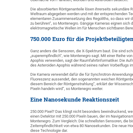
Die absorbierten Röntgenanteile lösen ihrerseits sekundäre 
Weltraum abgegeben werden und mit der entsprechenden Tech
elementaren Zusammensetzung des Regoliths, so dass wir
zu berühren“, so Montenegro. Gängige Kameras eignen sich daf
elektromagnetische Wellen im für Menschen sichtbaren Bereic
750.000 Euro für die Projektbeteiligte
Ganz anders die Sensoren, die X-Spektrum baut. Die sind scho
„superempfindlich“, wie Montenegro sagt. Mit einer Reihe von
Apophis verwenden, sagt der Raumfahrtinformatiker. Die A
des Asteroiden Apophis während seines nahen Vorbeiflugs im
Die Kamera verwendet dafür die für Synchrotron-Anwendungen
Fluoreszenz aussendet, den sogenannten weichen Röntgenbere
diesem Bereich der Röntgenstrahlung“, erklärt der Wissenschaf
Pixeln handeln wird“, so Montenegro weiter.
Eine Nanosekunde Reaktionszeit
250.000 Pixel? Das klingt nicht besonders beeindruckend, w
einen Detektor mit 250.000 Pixeln bauen, der im Navigationsm
Montenegro. Zum Vergleich: Die schnellsten Sensoren, die bis
Zeitempfindlichkeit von etwa 80 Nanosekunden. Die neue Ho
diese Technologie dar.