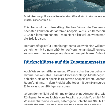
Er ist etwa so groß wie ein Kreuzfahrtschiff und wird in vier Jahren 
Stock / generiert mit KI)
Er ist benannt nach dem altägyptischen Dämon der Finsternis
nächsten kommen: der Asteroid Apophis. Aktuellen Berechnung
32.000 Kilometern nähern – was nicht allzu viel ist, wenn man
die Erde kreisen.
Der Vorbeiflug ist für Forschungsteams weltweit eine willk
zu nehmen. Mit einem erhöhten Aufkommen an Satelliten und W
Astronomen davon ausgehen, dass ein vergleichbarer Asteroid
Rückschlüsse auf die Zusammensetzu
Auch Wissenschaftlerinnen und Wissenschaftler der Julius-
Himmel blicken: Das Team um Professor Sergio Montenegro pla
schicken, die sehr spezielle Bilder von Apophis liefert. Mont
Raumfahrt inne. In dem Projekt arbeitet er mit dem Hambur
Entwicklung von Röntgensensoren.
„Wenn Sonnenlicht auf Himmelskörper ohne Atmosphäre, wie b
Röntgenanteile des Lichts vom Regolith absorbiert“, erklärt M
Wissenschaft eine lockere, heterogene Schicht aus Staub, Er
Oberfläche von Planeten, Monden und Asteroiden bedeckt.