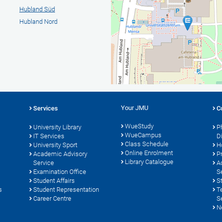
Hubland Süd
Hubland Nord
Your JMU
Services
C
WueStudy
University Library
P
WueCampus
s
IT Services
D
Class Schedule
University Sport
H
Online Enrolment
Academic Advisory
P
Library Catalogue
Service
A
Examination Office
S
Student Affairs
S
s
Student Representation
T
Career Centre
S
N