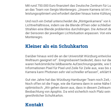
Mit rund 750.000 Euro finanziert das Deutsche Zentrum für Lu
an das Team von Sergio Montenegro. „Unsere Kamera ist im 
leistungsoptimiert und erfordert darüber hinaus keine Kühlun
Und noch ein Detail unterscheidet die „Röntgenkamera“ von k
Lichtverhältnisse, indem sie die Blende öffnen oder schließen
Strahlen eine Blende problemlos durchdringen. Die Antwort de
der Sensoren der jeweiligen Lichtsituation anpassen. Von einer
Montenegro.
Kleiner als ein Schuhkarton
Darüber hinaus wird die an der Universität Würzburg entwicke
Weltraum geeignet ist“. Ereignisbasiert bedeutet, dass nur d
waren herkömmliche bildbasierte Aufzeichnungsgeräte, wie b
Informationen Pixel für Pixel und Zeile für Zeile aus, was bis
Kamera kann Photonen sehr viel schneller erfassen“, erklärt
Gut vier Jahre hat das Würzburg-Hamburger Team noch Zeit, s
Noch offen ist die Frage, wie die Kamera dann in seine Nähe
optimistisch: „Wir gehen davon aus, dass in diesem Zeitraum 
Beobachtung von Apophis. Da wird sicherlich noch Platz sein 
gewöhnlicher Schuhkarton.
Kontakt