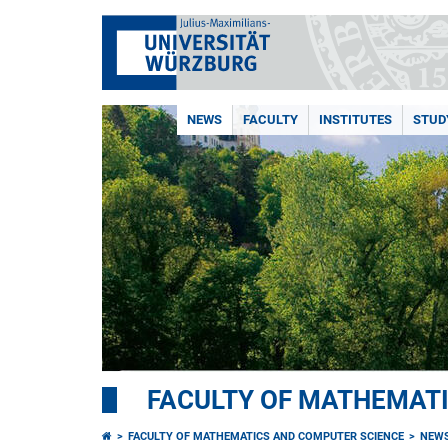
NEWS
FACULTY
INSTITUTES
STUD
FACULTY OF MATHEMAT
FACULTY OF MATHEMATICS AND COMPUTER SCIENCE
NEW