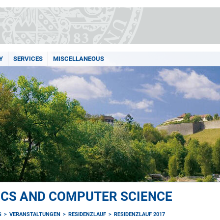
Y
SERVICES
MISCELLANEOUS
ICS AND COMPUTER SCIENCE
S
VERANSTALTUNGEN
RESIDENZLAUF
RESIDENZLAUF 2017