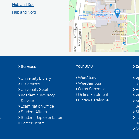
Hubland Süd
Hubland Nord
Your JMU
Services
C
WueStudy
University Library
P
WueCampus
s
IT Services
D
Class Schedule
University Sport
H
Online Enrolment
Academic Advisory
P
Library Catalogue
Service
A
Examination Office
S
Student Affairs
S
s
Student Representation
T
Career Centre
S
N