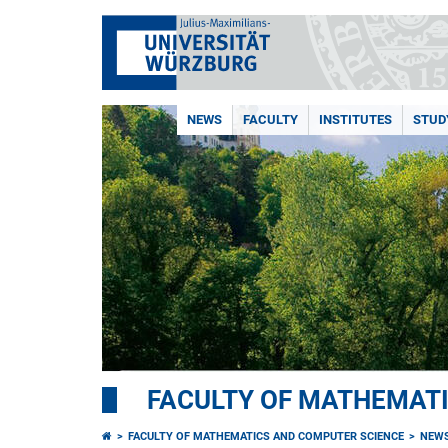
NEWS
FACULTY
INSTITUTES
STUD
FACULTY OF MATHEMAT
FACULTY OF MATHEMATICS AND COMPUTER SCIENCE
NEW