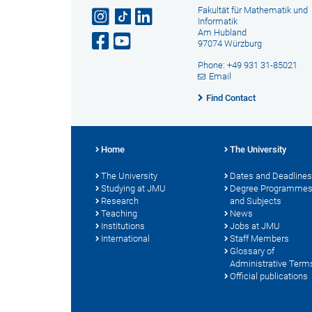
Fakultät für Mathematik und
Informatik
Am Hubland
97074 Würzburg
Phone: +49 931 31-85021
Email
Find Contact
Home
The University
The University
Dates and Deadlines
Studying at JMU
Degree Programme
Research
and Subjects
Teaching
News
Institutions
Jobs at JMU
International
Staff Members
Glossary of
Administrative Term
Official publications