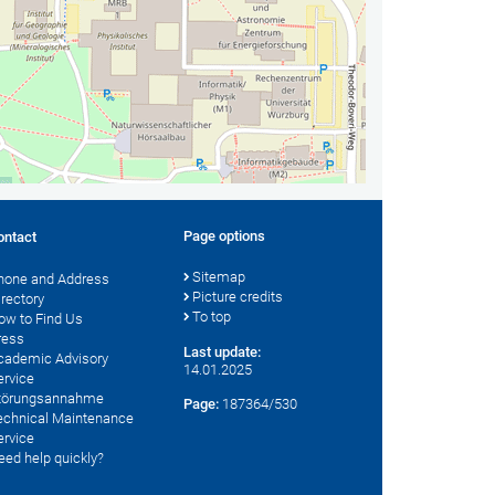
Page options
ontact
Sitemap
hone and Address
Picture credits
irectory
To top
ow to Find Us
ress
Last update:
cademic Advisory
14.01.2025
ervice
törungsannahme
Page:
187364/530
echnical Maintenance
ervice
eed help quickly?