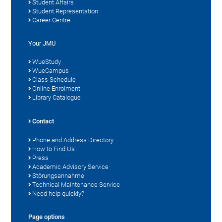
Student Affairs
Student Representation
Career Centre
Your JMU
WueStudy
WueCampus
Class Schedule
Online Enrolment
Library Catalogue
Contact
Phone and Address Directory
How to Find Us
Press
Academic Advisory Service
Störungsannahme
Technical Maintenance Service
Need help quickly?
Page options