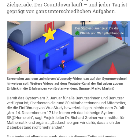
Zielgerade. Der Countdown läuft – und jeder Tag ist
geprägt von ganz unterschiedlichen Aufgaben.
Screenshot aus dem animierten Wuestudy-Video, das auf den Systemwechsel
hinweisen soll. Weitere Videos auf dem Youtube-Kanal der Uni geben zudem
Einblick in die Erfahrungen von Erstanwendern. (Image: Marko Martini)
Damit das System am 7. Januar für alle Benutzerinnen und Benutzer
verfügbar ist, überlassen die rund 30 Mitarbeiterinnen und Mitarbeiter,
die die Einführung von WueStudy bewerkstelligen, nichts dem Zufall:
„Am 14. Dezember um 17 Uhr frieren wir das bisherige System
SB@Home ein“, sagt Projektleiter Dr. Richard Greiner vom Institut für
Mathematik und ergänzt: „Dadurch sorgen wir dafür, dass sich der
Datenbestand nicht mehr ändert.“
Das bedeutet allerdings auch, dass ab diesem Zeitpunkt weder