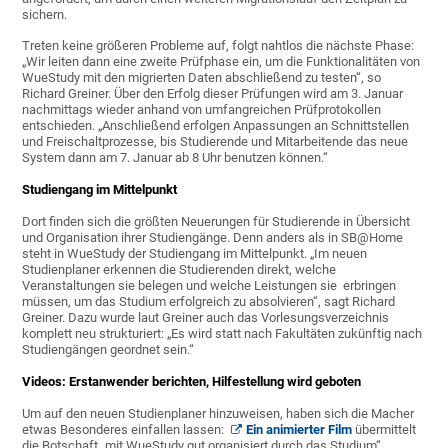
sichern.
Treten keine größeren Probleme auf, folgt nahtlos die nächste Phase:
„Wir leiten dann eine zweite Prüfphase ein, um die Funktionalitäten von
WueStudy mit den migrierten Daten abschließend zu testen“, so
Richard Greiner. Über den Erfolg dieser Prüfungen wird am 3. Januar
nachmittags wieder anhand von umfangreichen Prüfprotokollen
entschieden. „Anschließend erfolgen Anpassungen an Schnittstellen
und Freischaltprozesse, bis Studierende und Mitarbeitende das neue
System dann am 7. Januar ab 8 Uhr benutzen können.“
Studiengang im Mittelpunkt
Dort finden sich die größten Neuerungen für Studierende in Übersicht
und Organisation ihrer Studiengänge. Denn anders als in SB@Home
steht in WueStudy der Studiengang im Mittelpunkt. „Im neuen
Studienplaner erkennen die Studierenden direkt, welche
Veranstaltungen sie belegen und welche Leistungen sie erbringen
müssen, um das Studium erfolgreich zu absolvieren“, sagt Richard
Greiner. Dazu wurde laut Greiner auch das Vorlesungsverzeichnis
komplett neu strukturiert: „Es wird statt nach Fakultäten zukünftig nach
Studiengängen geordnet sein.“
Videos: Erstanwender berichten, Hilfestellung wird geboten
Um auf den neuen Studienplaner hinzuweisen, haben sich die Macher
etwas Besonderes einfallen lassen:
Ein animierter Film
übermittelt
die Botschaft „mit WueStudy gut organisiert durch das Studium“.