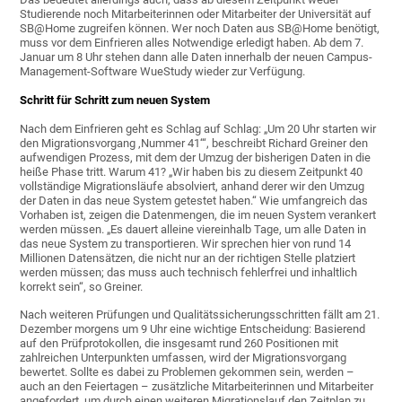
Studierende noch Mitarbeiterinnen oder Mitarbeiter der Universität auf
SB@Home zugreifen können. Wer noch Daten aus SB@Home benötigt,
muss vor dem Einfrieren alles Notwendige erledigt haben. Ab dem 7.
Januar um 8 Uhr stehen dann alle Daten innerhalb der neuen Campus-
Management-Software WueStudy wieder zur Verfügung.
Schritt für Schritt zum neuen System
Nach dem Einfrieren geht es Schlag auf Schlag: „Um 20 Uhr starten wir
den Migrationsvorgang ‚Nummer 41‘“, beschreibt Richard Greiner den
aufwendigen Prozess, mit dem der Umzug der bisherigen Daten in die
heiße Phase tritt. Warum 41? „Wir haben bis zu diesem Zeitpunkt 40
vollständige Migrationsläufe absolviert, anhand derer wir den Umzug
der Daten in das neue System getestet haben.“ Wie umfangreich das
Vorhaben ist, zeigen die Datenmengen, die im neuen System verankert
werden müssen. „Es dauert alleine viereinhalb Tage, um alle Daten in
das neue System zu transportieren. Wir sprechen hier von rund 14
Millionen Datensätzen, die nicht nur an der richtigen Stelle platziert
werden müssen; das muss auch technisch fehlerfrei und inhaltlich
korrekt sein“, so Greiner.
Nach weiteren Prüfungen und Qualitätssicherungsschritten fällt am 21.
Dezember morgens um 9 Uhr eine wichtige Entscheidung: Basierend
auf den Prüfprotokollen, die insgesamt rund 260 Positionen mit
zahlreichen Unterpunkten umfassen, wird der Migrationsvorgang
bewertet. Sollte es dabei zu Problemen gekommen sein, werden –
auch an den Feiertagen – zusätzliche Mitarbeiterinnen und Mitarbeiter
angefordert, um durch einen weiteren Migrationslauf den Zeitplan zu