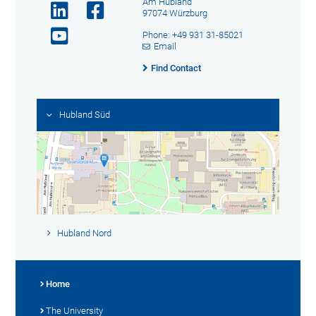
Am Hubland
97074 Würzburg
Phone: +49 931 31-85021
Email
Find Contact
Hubland Süd
Hubland Nord
Home
The University