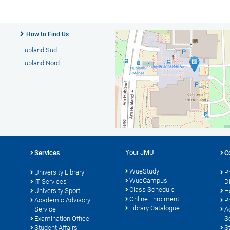
How to Find Us
Hubland Süd
Hubland Nord
Your JMU
Services
C
WueStudy
University Library
P
WueCampus
s
IT Services
D
Class Schedule
University Sport
H
Online Enrolment
Academic Advisory
P
Library Catalogue
Service
A
Examination Office
S
Student Affairs
S