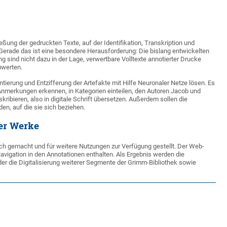
eßung der gedruckten Texte, auf der Identifikation, Transkription und
Gerade das ist eine besondere Herausforderung: Die bislang entwickelten
 sind nicht dazu in der Lage, verwertbare Volltexte annotierter Drucke
uwerten.
erung und Entzifferung der Artefakte mit Hilfe Neuronaler Netze lösen. Es
 Anmerkungen erkennen, in Kategorien einteilen, den Autoren Jacob und
ibieren, also in digitale Schrift übersetzen. Außerdem sollen die
n, auf die sie sich beziehen.
rer Werke
ich gemacht und für weitere Nutzungen zur Verfügung gestellt. Der Web-
avigation in den Annotationen enthalten. Als Ergebnis werden die
der die Digitalisierung weiterer Segmente der Grimm-Bibliothek sowie