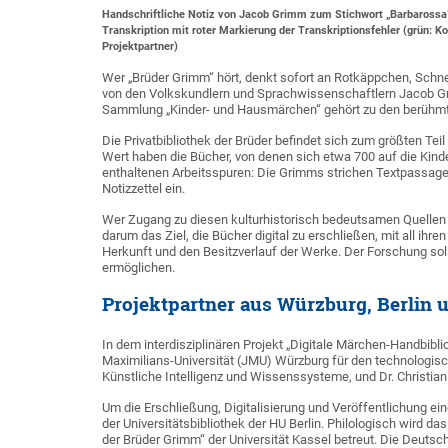
Handschriftliche Notiz von Jacob Grimm zum Stichwort „Barbarossa“ 
Transkription mit roter Markierung der Transkriptionsfehler (grün: Ko
Projektpartner)
Wer „Brüder Grimm“ hört, denkt sofort an Rotkäppchen, Schn
von den Volkskundlern und Sprachwissenschaftlern Jacob 
Sammlung „Kinder- und Hausmärchen“ gehört zu den berühmte
Die Privatbibliothek der Brüder befindet sich zum größten Teil
Wert haben die Bücher, von denen sich etwa 700 auf die Kin
enthaltenen Arbeitsspuren: Die Grimms strichen Textpassage
Notizzettel ein.
Wer Zugang zu diesen kulturhistorisch bedeutsamen Quellen su
darum das Ziel, die Bücher digital zu erschließen, mit all ih
Herkunft und den Besitzverlauf der Werke. Der Forschung so
ermöglichen.
Projektpartner aus Würzburg, Berlin 
In dem interdisziplinären Projekt „Digitale Märchen-Handbibl
Maximilians-Universität (JMU) Würzburg für den technologisch
Künstliche Intelligenz und Wissenssysteme, und Dr. Christian 
Um die Erschließung, Digitalisierung und Veröffentlichung e
der Universitätsbibliothek der HU Berlin. Philologisch wird 
der Brüder Grimm“ der Universität Kassel betreut. Die Deutsc