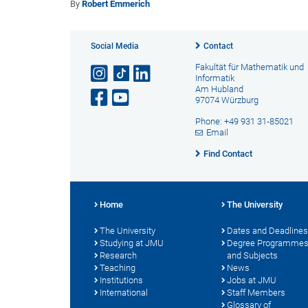
By
Robert Emmerich
Social Media
Contact
Fakultät für Mathematik und
Informatik
Am Hubland
97074 Würzburg
Phone: +49 931 31-85021
Email
Find Contact
Home
The University
The University
Dates and Deadlines
Studying at JMU
Degree Programme
Research
and Subjects
Teaching
News
Institutions
Jobs at JMU
International
Staff Members
Glossary of