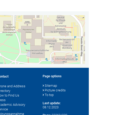
Page options
ontact
Sitemap
hone and Address
Picture credits
irectory
To top
ow to Find Us
ress
Last update:
cademic Advisory
08.12.2023
ervice
törungsannahme