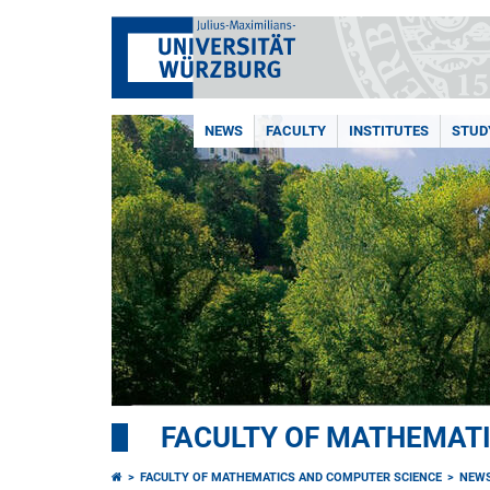
NEWS
FACULTY
INSTITUTES
STUD
FACULTY OF MATHEMAT
FACULTY OF MATHEMATICS AND COMPUTER SCIENCE
NEW