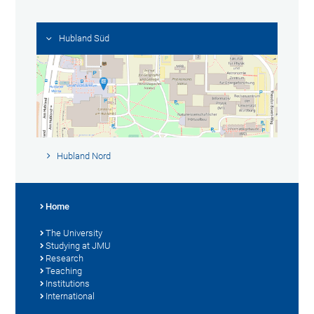
Hubland Süd
Hubland Nord
Home
The University
Studying at JMU
Research
Teaching
Institutions
International