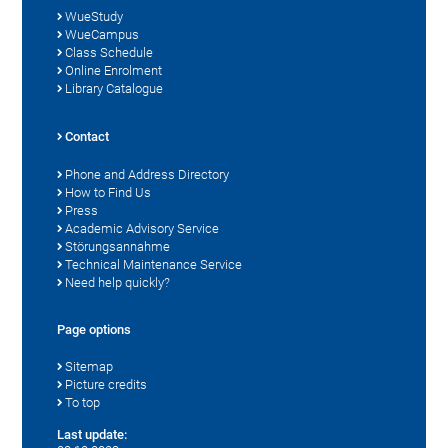
WueStudy
WueCampus
Class Schedule
Online Enrolment
Library Catalogue
Contact
Phone and Address Directory
How to Find Us
Press
Academic Advisory Service
Störungsannahme
Technical Maintenance Service
Need help quickly?
Page options
Sitemap
Picture credits
To top
Last update: