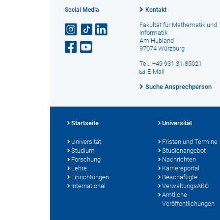
Social Media
Kontakt
Fakultät für Mathematik und
Informatik
Am Hubland
97074 Würzburg
Tel.: +49 931 31-85021
E-Mail
Suche Ansprechperson
Startseite
Universität
Universität
Fristen und Termine
Studium
Studienangebot
Forschung
Nachrichten
Lehre
Karriereportal
Einrichtungen
Beschäftigte
International
VerwaltungsABC
Amtliche
Veröffentlichungen