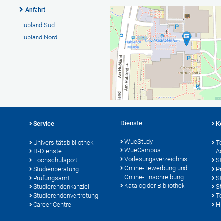
Anfahrt
Hubland Süd
Hubland Nord
Dienste
Service
K
WueStudy
Universitätsbibliothek
T
WueCampus
IT-Dienste
A
Vorlesungsverzeichnis
Hochschulsport
S
Online-Bewerbung und
Studienberatung
P
Online-Einschreibung
Prüfungsamt
S
Katalog der Bibliothek
Studierendenkanzlei
S
Studierendenvertretung
T
Career Centre
Hi