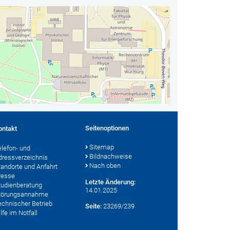
Seitenoptionen
ontakt
Sitemap
elefon- und
Bildnachweise
dressverzeichnis
Nach oben
tandorte und Anfahrt
resse
Letzte Änderung:
tudienberatung
14.01.2025
törungsannahme
echnischer Betrieb
Seite:
23269/239
lfe im Notfall