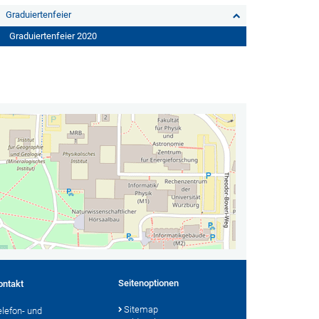
Graduiertenfeier
Graduiertenfeier 2020
Seitenoptionen
ontakt
Sitemap
elefon- und