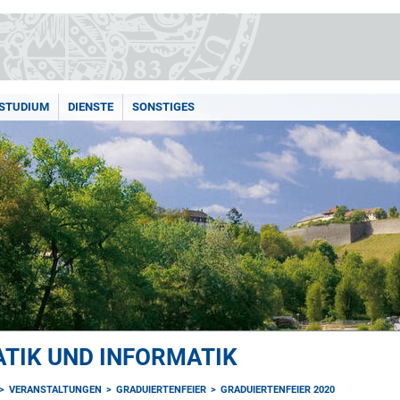
STUDIUM
DIENSTE
SONSTIGES
TIK UND INFORMATIK
VERANSTALTUNGEN
GRADUIERTENFEIER
GRADUIERTENFEIER 2020