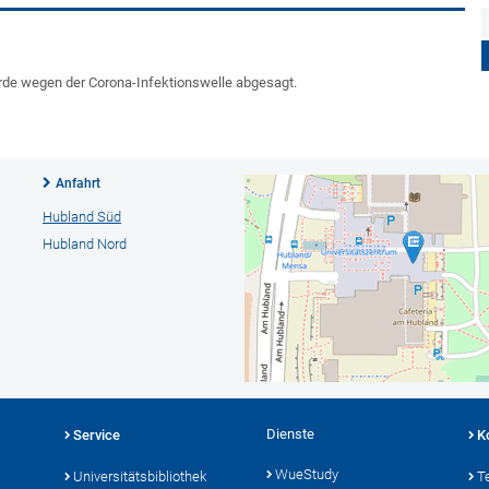
wurde wegen der Corona-Infektionswelle abgesagt.
Anfahrt
Hubland Süd
Hubland Nord
Dienste
Service
K
WueStudy
Universitätsbibliothek
T