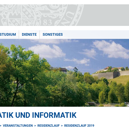
STUDIUM
DIENSTE
SONSTIGES
TIK UND INFORMATIK
VERANSTALTUNGEN
RESIDENZLAUF
RESIDENZLAUF 2019