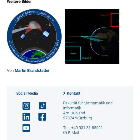
Weitere Bilder
Von
Martin Brandstätter
Social Media
Kontakt
Fakultät für Mathematik und
Informatik
Am Hubland
97074 Würzburg
Tel.: +49 931 31-85021
E-Mail