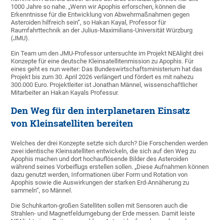
1000 Jahre so nahe. „Wenn wir Apophis erforschen, können die
Erkenntnisse für die Entwicklung von Abwehrmaßnahmen gegen
Asteroiden hilfreich sein“, so Hakan Kayal, Professor für
Raumfahrttechnik an der Julius-Maximilians-Universität Würzburg
(JMU).
Ein Team um den JMU-Professor untersuchte im Projekt NEAlight drei
Konzepte für eine deutsche Kleinsatellitenmission zu Apophis. Für
eines geht es nun weiter: Das Bundeswirtschaftsministerium hat das
Projekt bis zum 30. April 2026 verlängert und fördert es mit nahezu
300.000 Euro. Projektleiter ist Jonathan Männel, wissenschaftlicher
Mitarbeiter an Hakan Kayals Professur.
Den Weg für den interplanetaren Einsatz
von Kleinsatelliten bereiten
Welches der drei Konzepte setzte sich durch? Die Forschenden werden
zwei identische Kleinsatelliten entwickeln, die sich auf den Weg zu
Apophis machen und dort hochauflösende Bilder des Asteroiden
während seines Vorbeiflugs erstellen sollen. „Diese Aufnahmen können
dazu genutzt werden, Informationen über Form und Rotation von
Apophis sowie die Auswirkungen der starken Erd-Annäherung zu
sammeln“, so Männel.
Die Schuhkarton-großen Satelliten sollen mit Sensoren auch die
Strahlen- und Magnetfeldumgebung der Erde messen. Damit leiste