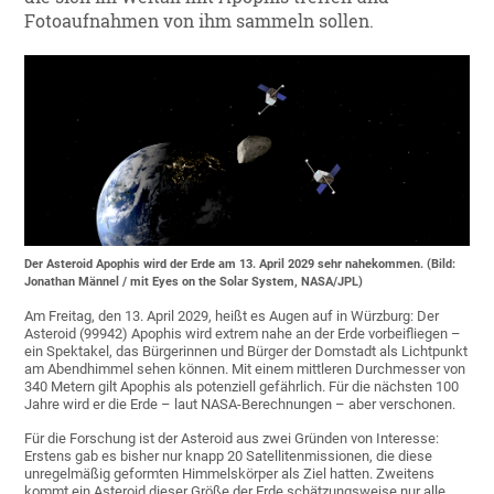
Fotoaufnahmen von ihm sammeln sollen.
Der Asteroid Apophis wird der Erde am 13. April 2029 sehr nahekommen. (Bild:
Jonathan Männel / mit Eyes on the Solar System, NASA/JPL)
Am Freitag, den 13. April 2029, heißt es Augen auf in Würzburg: Der
Asteroid (99942) Apophis wird extrem nahe an der Erde vorbeifliegen –
ein Spektakel, das Bürgerinnen und Bürger der Domstadt als Lichtpunkt
am Abendhimmel sehen können. Mit einem mittleren Durchmesser von
340 Metern gilt Apophis als potenziell gefährlich. Für die nächsten 100
Jahre wird er die Erde – laut NASA-Berechnungen – aber verschonen.
Für die Forschung ist der Asteroid aus zwei Gründen von Interesse:
Erstens gab es bisher nur knapp 20 Satellitenmissionen, die diese
unregelmäßig geformten Himmelskörper als Ziel hatten. Zweitens
kommt ein Asteroid dieser Größe der Erde schätzungsweise nur alle