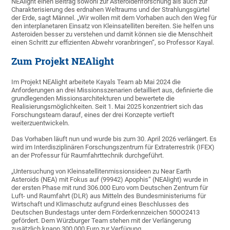
NEAlight einen Beitrag sowohl zur Asteroidenforschung als auch zur
Charakterisierung des erdnahen Weltraums und der Strahlungsgürtel
der Erde, sagt Männel. „Wir wollen mit dem Vorhaben auch den Weg für
den interplanetaren Einsatz von Kleinsatelliten bereiten. Sie helfen uns
Asteroiden besser zu verstehen und damit können sie die Menschheit
einen Schritt zur effizienten Abwehr voranbringen“, so Professor Kayal.
Zum Projekt NEAlight
Im Projekt NEAlight arbeitete Kayals Team ab Mai 2024 die
Anforderungen an drei Missionsszenarien detailliert aus, definierte die
grundlegenden Missionsarchitekturen und bewertete die
Realisierungsmöglichkeiten. Seit 1. Mai 2025 konzentriert sich das
Forschungsteam darauf, eines der drei Konzepte vertieft
weiterzuentwickeln.
Das Vorhaben läuft nun und wurde bis zum 30. April 2026 verlängert. Es
wird im Interdisziplinären Forschungszentrum für Extraterrestrik (IFEX)
an der Professur für Raumfahrttechnik durchgeführt.
„Untersuchung von Kleinsatellitenmissionsideen zu Near Earth
Asteroids (NEA) mit Fokus auf (99942) Apophis“ (NEAlight) wurde in
der ersten Phase mit rund 306.000 Euro vom Deutschen Zentrum für
Luft- und Raumfahrt (DLR) aus Mitteln des Bundesministeriums für
Wirtschaft und Klimaschutz aufgrund eines Beschlusses des
Deutschen Bundestags unter dem Förderkennzeichen 50OO2413
gefördert. Dem Würzburger Team stehen mit der Verlängerung
zusätzlich knapp 300.000 Euro zur Verfügung.