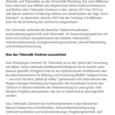
(Robotik und Telematik) an der Universität Würzburg. Die zwei Millionen
Euro stammen aus Mitteln des Bayerischen Wirtschaftsministeriums
und fließen dem Telematik-Zentrum in den Jahren 2011 bis 2015 zu.
„Mit dieser weiteren Förderung stärken wir Unterfranken als High-Tech-
Standort“, so Beinhofer. Bereits 2007 hat der Freistaat 2,4 Millionen
Euro für die Errichtung des Zentrums beigesteuert.
Die Telematik verbindet die Bereiche Telekommunikation,
Automatisierungstechnik und Informatik. Ihr Anwendungsspektrum ist
breit und umfasst beispielsweise die Gebiete Telemedizin,
Verkehrsleitsysteme, Energieverteilungssysteme, Umwelt-Monitoring
und Weltraumforschung.
Was das Telematik-Zentrum auszeichnet
Das Würzburger Zentrum für Telematik ist an der Spitze der Forschung
mit dabei. Seine nationale Wettbewerbsfähigkeit hat es bereits unter
Beweis gestellt: Erfolgreich hat es am Spitzencluster-Wettbewerb des
Bundesministeriums für Bildung und Forschung (BMBF) teilgenommen
– und sich mit dem „Medical Valley“ gemeinsam mit Unternehmen der
Region Erlangen-Nürnberg durchgesetzt. Als Koordinator konnte das
Zentrum in diesem Rahmen die Verantwortung für zwei große Tele-
Medizin-Projekte übernehmen, die nun in Unterfranken durchgeführt
werden.
Das Telematik-Zentrum hat Kernkompetenzen in den Bereichen
Mensch-Maschine-Schnittstellen, Sensordatenfernerfassung,
Telekommunikation und Automatisierungs-/Regelungstechnik. Auf