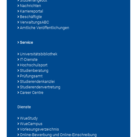
Studienangebot
Nachrichten
Karriereportal
Beschäftigte
VerwaltungsABC
Amtliche Veröffentlichungen
Service
Universitätsbibliothek
IT-Dienste
Hochschulsport
Studienberatung
Prüfungsamt
Studierendenkanzlei
Studierendenvertretung
Career Centre
Dienste
WueStudy
WueCampus
Vorlesungsverzeichnis
Online-Bewerbung und Online-Einschreibung