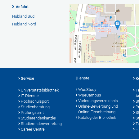
Anfahrt
Hubland Süd
Hubland Nord
Dienste
Service
K
WueStudy
Universitätsbibliothek
T
WueCampus
IT-Dienste
A
Vorlesungsverzeichnis
Hochschulsport
S
Online-Bewerbung und
Studienberatung
P
Online-Einschreibung
Prüfungsamt
S
Katalog der Bibliothek
Studierendenkanzlei
S
Studierendenvertretung
T
Career Centre
Hi