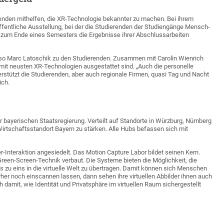
renden mithelfen, die XR-Technologie bekannter zu machen. Bei ihrem
ffentliche Ausstellung, bei der die Studierenden der Studiengänge Mensch-
zum Ende eines Semesters die Ergebnisse ihrer Abschlussarbeiten
, so Marc Latoschik zu den Studierenden. Zusammen mit Carolin Wienrich
g mit neusten XR-Technologien ausgestattet sind. „Auch die personelle
erstützt die Studierenden, aber auch regionale Firmen, quasi Tag und Nacht
ich.
er bayerischen Staatsregierung. Verteilt auf Standorte in Würzburg, Nürnberg
rtschaftsstandort Bayern zu stärken. Alle Hubs befassen sich mit
Interaktion angesiedelt. Das Motion Capture Labor bildet seinen Kern.
een-Screen-Technik verbaut. Die Systeme bieten die Möglichkeit, die
zu eins in die virtuelle Welt zu übertragen. Damit können sich Menschen
her noch einscannen lassen, dann sehen ihre virtuellen Abbilder ihnen auch
 damit, wie Identität und Privatsphäre im virtuellen Raum sichergestellt