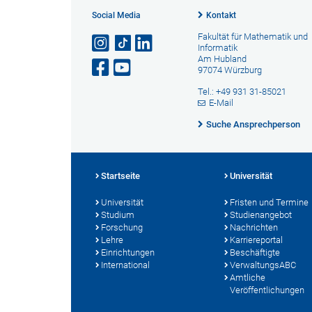
Social Media
Kontakt
Fakultät für Mathematik und
Informatik
Am Hubland
97074 Würzburg
Tel.: +49 931 31-85021
E-Mail
Suche Ansprechperson
Startseite
Universität
Universität
Fristen und Termine
Studium
Studienangebot
Forschung
Nachrichten
Lehre
Karriereportal
Einrichtungen
Beschäftigte
International
VerwaltungsABC
Amtliche
Veröffentlichungen