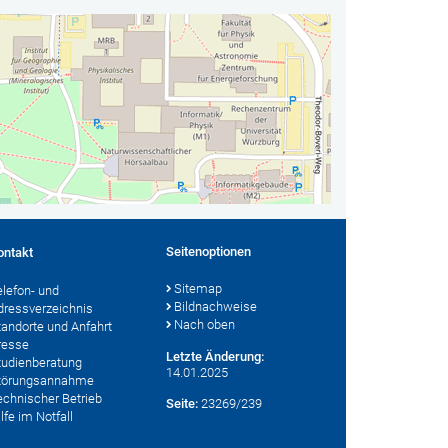
Seitenoptionen
ontakt
Sitemap
elefon- und
Bildnachweise
dressverzeichnis
Nach oben
tandorte und Anfahrt
resse
Letzte Änderung:
tudienberatung
14.01.2025
törungsannahme
echnischer Betrieb
Seite:
23269/239
lfe im Notfall