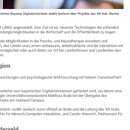
mierten Bayerns Digitalministerin Judith Gerlach über Projekte des XR Hub. Rechts
t (JMU) angesiedelt. Sein Ziel ist es, neueste Technologien der eXtended
ndungsmöglichkeiten in die Wirtschaft und die Öffentlichkeit zu tragen.
die Möglichkeiten in der Psycho- und Neurotherapie erweitern und
, das Lehren und Lernen verbessern, Arbeitsabläufe und die Interaktion mit
ermöglichen oder auch direkt vor Ort bei Landwirtinnen und Landwirten den
en.
gion
twicklungen und psychologische Wirkforschung mit hohem Transfereffekt
erhin vom bayerischen Digitalministerium gefördert wird, sei darum eine
sagte Universitätsvizepräsident Matthias Bode bei der Übergabe des
R Hubs am Hubland-Campus.
sterin Judith Gerlach zuvor offiziell an Bode und die Leitung des XR Hubs
hls für Mensch-Computer-Interaktion, und Carolin Wienrich, Professorin für
dergeld