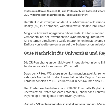
Professorin Carolin Wienrich (l.) und Professor Marc Latoschik infor
JMU-Vizepräsident Matthias Bode. (Bild: Daniel Peter)
Der XR Hub Würzburg ist an der Julius-Maximilians-Universitä
Reality (XR) zu erforschen, weiterzuentwickeln und ihre Anwe
Mögliche Anwendungsgebiete gibt es viele. XR-Tools können 
verbessern, bei der Prävention von Cybermobbing unterstützen
KI-Systemen simulieren, soziale Interaktionen im Metaverse 
Einfluss von Wetterereignissen auf die Bodenerosion aufzeig
Gute Nachricht für Universität und Re
Die XR-Forschung an der JMU vereint neueste technische En
für die regionale Industrie und Wirtschaft.
Dass der XR Hub Würzburg in den kommenden zwei Jahren weit
sehr gute Nachricht für die Universität und die Region. Das 
Förderbescheids am 10. Februar 2023 in den Räumen des X
Den Förderbescheid über knapp 730.000 Euro hatte Digitalmini
überreicht: an Professor Marc Latoschik, Inhaber des Lehrstu
Psychologie intelligenter interaktiver Systeme.
Auch Studierende profitieren vom För