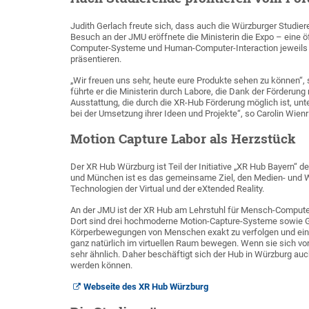
Judith Gerlach freute sich, dass auch die Würzburger Studie
Besuch an der JMU eröffnete die Ministerin die Expo – eine ö
Computer-Systeme und Human-Computer-Interaction jeweils 
präsentieren.
„Wir freuen uns sehr, heute eure Produkte sehen zu können“
führte er die Ministerin durch Labore, die Dank der Förderun
Ausstattung, die durch die XR-Hub Förderung möglich ist, unt
bei der Umsetzung ihrer Ideen und Projekte“, so Carolin Wienr
Motion Capture Labor als Herzstück
Der XR Hub Würzburg ist Teil der Initiative „XR Hub Bayern“ d
und München ist es das gemeinsame Ziel, den Medien- und Wi
Technologien der Virtual und der eXtended Reality.
An der JMU ist der XR Hub am Lehrstuhl für Mensch-Computer-
Dort sind drei hochmoderne Motion-Capture-Systeme sowie Gr
Körperbewegungen von Menschen exakt zu verfolgen und eins 
ganz natürlich im virtuellen Raum bewegen. Wenn sie sich vor
sehr ähnlich. Daher beschäftigt sich der Hub in Würzburg auch
werden können.
Webseite des XR Hub Würzburg