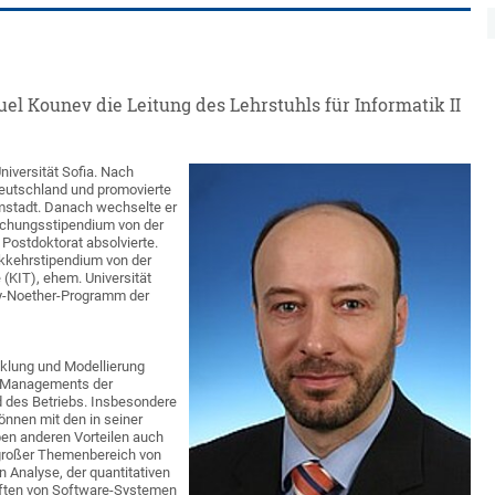
uel Kounev die Leitung des Lehrstuhls für Informatik II
iversität Sofia. Nach
eutschland und promovierte
rmstadt. Danach wechselte er
rschungsstipendium von der
ostdoktorat absolvierte.
kkehrstipendium von der
 (KIT), ehem. Universität
my-Noether-Programm der
cklung und Modellierung
n Managements der
 des Betriebs. Insbesondere
önnen mit den in seiner
n anderen Vorteilen auch
 großer Themenbereich von
n Analyse, der quantitativen
haften von Software-Systemen