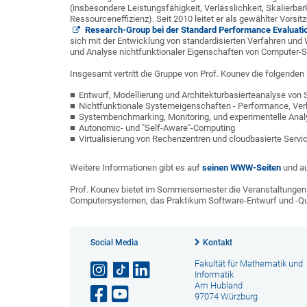
(insbesondere Leistungsfähigkeit, Verlässlichkeit, Skalierbar
Ressourceneffizienz). Seit 2010 leitet er als gewählter Vorsit
Research-Group bei der Standard Performance Evaluati
sich mit der Entwicklung von standardisierten Verfahren un
und Analyse nichtfunktionaler Eigenschaften von Computer-
Insgesamt vertritt die Gruppe von Prof. Kounev die folgende
Entwurf, Modellierung und Architekturbasierteanalyse vo
Nichtfunktionale Systemeigenschaften - Performance, Verlä
Systembenchmarking, Monitoring, und experimentelle Anal
Autonomic- und "Self-Aware"-Computing
Virtualisierung von Rechenzentren und cloudbasierte Servi
Weitere Informationen gibt es auf
seinen WWW-Seiten
und a
Prof. Kounev bietet im Sommersemester die Veranstaltungen
Computersystemen, das Praktikum Software-Entwurf und -Qua
Social Media
Kontakt
Fakultät für Mathematik und
Informatik
Am Hubland
97074 Würzburg