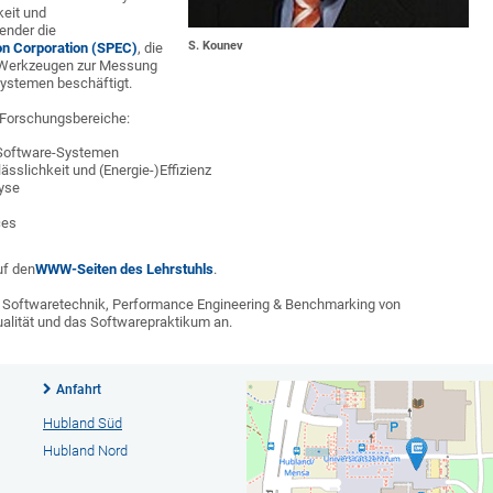
keit und
zender die
S. Kounev
on Corporation (SPEC)
, die
d Werkzeugen zur Messung
Systemen beschäftigt.
n Forschungsbereiche:
n Software-Systemen
sslichkeit und (Energie-)Effizienz
yse
ces
uf den
WWW-Seiten des Lehrstuhls
.
 Softwaretechnik, Performance Engineering & Benchmarking von
lität und das Softwarepraktikum an.
Anfahrt
Hubland Süd
Hubland Nord