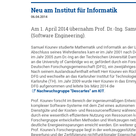
Neu am Institut für Informatik
06.04.2014
Am 1. April 2014 übernahm Prof. Dr.-Ing. Sam
(Software Engineering).
Samuel Kounev studierte Mathematik und Informatik an der Un
Abschluss seines Wehrdienstes kam er im Jahr 2001 nach D
im Jahr 2005 zum Dr.-Ing an der Technischen Universität Da
an die University of Cambridge wo er, gefördert durch ein Fo
Deutschen Forschungsgemeinschaft (DFG), ein zweijähriges P
Nach seinem Auslandsaufenthalt erhielt Herr Kounev ein Rüc
DFG und wechselte an das Karlsruher Institut für Technologie
Karlsruhe (TH). Im Jahr 2009 wurde Herr Kounev in das Em
DFG aufgenommen und leitete bis März 2014 die
Nachwuchsgruppe "Descartes" am KIT
.
Prof. Kounev forscht im Bereich der ingenieurmäßigen Entwi
komplexer Software-Systeme mit dem Ziel eines autonome
Dienstgüte und der Kosten- und Ressourceneffizienz während
durch eine wesentlich effizientere Nutzung von Ressourcen k
Forschergruppe entwickelten Methoden und Werkzeugen nebe
deutliche Energieeinsparungen erreicht werden. Ein weiterer
Prof. Kounev’s Forschergruppe liegt in der werkzeuggestützte
Bewertung und der Zertifizierung nichtfunktionaler Eigensc