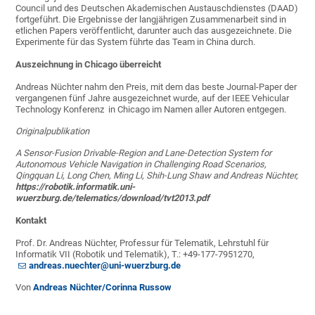
Council und des Deutschen Akademischen Austauschdienstes (DAAD)
fortgeführt. Die Ergebnisse der langjährigen Zusammenarbeit sind in
etlichen Papers veröffentlicht, darunter auch das ausgezeichnete. Die
Experimente für das System führte das Team in China durch.
Auszeichnung in Chicago überreicht
Andreas Nüchter nahm den Preis, mit dem das beste Journal-Paper der
vergangenen fünf Jahre ausgezeichnet wurde, auf der IEEE Vehicular
Technology Konferenz in Chicago im Namen aller Autoren entgegen.
Originalpublikation
A Sensor-Fusion Drivable-Region and Lane-Detection System for
Autonomous Vehicle Navigation in Challenging Road Scenarios,
Qingquan Li, Long Chen, Ming Li, Shih-Lung Shaw and Andreas Nüchter,
https://robotik.informatik.uni-
wuerzburg.de/telematics/download/tvt2013.pdf
Kontakt
Prof. Dr. Andreas Nüchter, Professur für Telematik, Lehrstuhl für
Informatik VII (Robotik und Telematik), T.: +49-177-7951270,
andreas.nuechter@uni-wuerzburg.de
Von
Andreas Nüchter/Corinna Russow