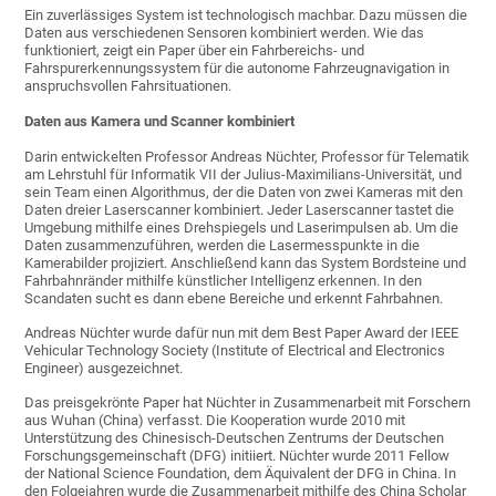
Ein zuverlässiges System ist technologisch machbar. Dazu müssen die
Daten aus verschiedenen Sensoren kombiniert werden. Wie das
funktioniert, zeigt ein Paper über ein Fahrbereichs- und
Fahrspurerkennungssystem für die autonome Fahrzeugnavigation in
anspruchsvollen Fahrsituationen.
Daten aus Kamera und Scanner kombiniert
Darin entwickelten Professor Andreas Nüchter, Professor für Telematik
am Lehrstuhl für Informatik VII der Julius-Maximilians-Universität, und
sein Team einen Algorithmus, der die Daten von zwei Kameras mit den
Daten dreier Laserscanner kombiniert. Jeder Laserscanner tastet die
Umgebung mithilfe eines Drehspiegels und Laserimpulsen ab. Um die
Daten zusammenzuführen, werden die Lasermesspunkte in die
Kamerabilder projiziert. Anschließend kann das System Bordsteine und
Fahrbahnränder mithilfe künstlicher Intelligenz erkennen. In den
Scandaten sucht es dann ebene Bereiche und erkennt Fahrbahnen.
Andreas Nüchter wurde dafür nun mit dem Best Paper Award der IEEE
Vehicular Technology Society (Institute of Electrical and Electronics
Engineer) ausgezeichnet.
Das preisgekrönte Paper hat Nüchter in Zusammenarbeit mit Forschern
aus Wuhan (China) verfasst. Die Kooperation wurde 2010 mit
Unterstützung des Chinesisch-Deutschen Zentrums der Deutschen
Forschungsgemeinschaft (DFG) initiiert. Nüchter wurde 2011 Fellow
der National Science Foundation, dem Äquivalent der DFG in China. In
den Folgejahren wurde die Zusammenarbeit mithilfe des China Scholar