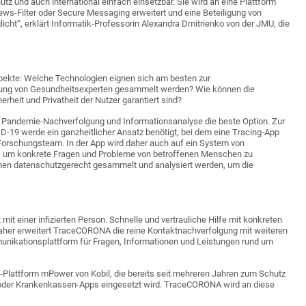
z und auch international einfach einsetzbar. Sie wird an eine Plattform
ws-Filter oder Secure Messaging erweitert und eine Beteiligung von
cht“, erklärt Informatik-Professorin Alexandra Dmitrienko von der JMU, die
ekte: Welche Technologien eignen sich am besten zur
tzung von Gesundheitsexperten gesammelt werden? Wie können die
rheit und Privatheit der Nutzer garantiert sind?
ur Pandemie-Nachverfolgung und Informationsanalyse die beste Option. Zur
-19 werde ein ganzheitlicher Ansatz benötigt, bei dem eine Tracing-App
 Forschungsteam. In der App wird daher auch auf ein System von
, um konkrete Fragen und Probleme von betroffenen Menschen zu
onen datenschutzgerecht
gesammelt und analysiert werden, um die
mit einer infizierten Person. Schnelle und vertrauliche Hilfe mit konkreten
aher erweitert TraceCORONA die reine Kontaktnachverfolgung mit weiteren
munikationsplattform für Fragen, Informationen und Leistungen rund um
s-Plattform mPower von Kobil, die bereits seit mehreren Jahren zum Schutz
 oder Krankenkassen-Apps eingesetzt wird. TraceCORONA wird an diese