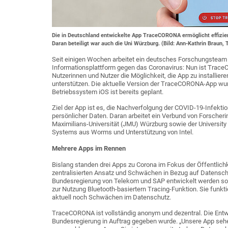
Die in Deutschland entwickelte App TraceCORONA ermöglicht effizi
Daran beteiligt war auch die Uni Würzburg. (Bild: Ann-Kathrin Braun,
Seit einigen Wochen arbeitet ein deutsches Forschungsteam 
Informationsplattform gegen das Coronavirus: Nun ist Trace
Nutzerinnen und Nutzer die Möglichkeit, die App zu installie
unterstützen. Die aktuelle Version der TraceCORONA-App wurd
Betriebssystem iOS ist bereits geplant.
Ziel der App ist es, die Nachverfolgung der COVID-19-Infekti
persönlicher Daten. Daran arbeitet ein Verbund von Forscheri
Maximilians-Universität (JMU) Würzburg sowie der Universit
Systems aus Worms und Unterstützung von Intel.
Mehrere Apps im Rennen
Bislang standen drei Apps zu Corona im Fokus der Öffentli
zentralisierten Ansatz und Schwächen in Bezug auf Datenschutz
Bundesregierung von Telekom und SAP entwickelt werden soll
zur Nutzung Bluetooth-basiertern Tracing-Funktion. Sie funktio
aktuell noch Schwächen im Datenschutz.
TraceCORONA ist vollständig anonym und dezentral. Die Entwi
Bundesregierung in Auftrag gegeben wurde. „Unsere App sehen 