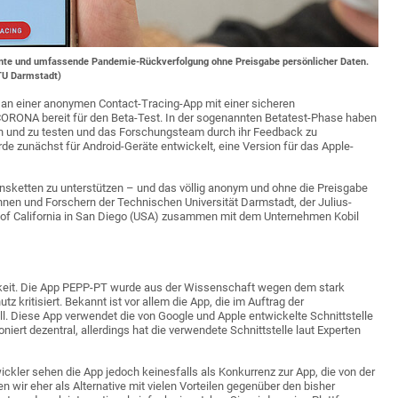
ente und umfassende Pandemie-Rückverfolgung ohne Preisgabe persönlicher Daten.
 TU Darmstadt)
an einer anonymen Contact-Tracing-App mit einer sicheren
CORONA bereit für den Beta-Test. In der sogenannten Betatest-Phase haben
ren und zu testen und das Forschungsteam durch ihr Feedback zu
e zunächst für Android-Geräte entwickelt, eine Version für das Apple-
onsketten zu unterstützen – und das völlig anonym und ohne die Preisgabe
nnen und Forschern der Technischen Universität Darmstadt, der Julius-
y of California in San Diego (USA) zusammen mit dem Unternehmen Kobil
chkeit. Die App PEPP-PT wurde aus der Wissenschaft wegen dem stark
 kritisiert. Bekannt ist vor allem die App, die im Auftrag der
. Diese App verwendet die von Google und Apple entwickelte Schnittstelle
niert dezentral, allerdings hat die verwendete Schnittstelle laut Experten
ckler sehen die App jedoch keinesfalls als Konkurrenz zur App, die von der
wir eher als Alternative mit vielen Vorteilen gegenüber den bisher