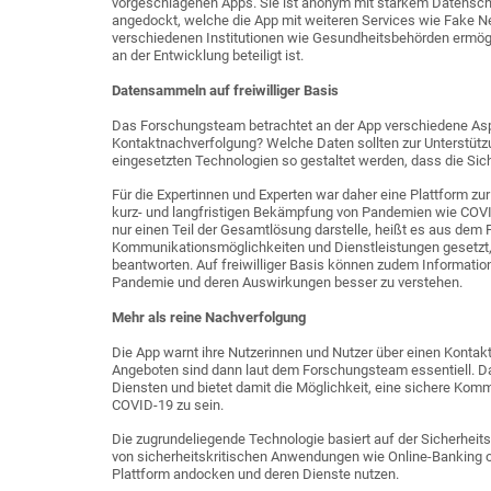
vorgeschlagenen Apps. Sie ist anonym mit starkem Datenschut
angedockt, welche die App mit weiteren Services wie Fake Ne
verschiedenen Institutionen wie Gesundheitsbehörden ermögli
an der Entwicklung beteiligt ist.
Datensammeln auf freiwilliger Basis
Das Forschungsteam betrachtet an der App verschiedene Asp
Kontaktnachverfolgung? Welche Daten sollten zur Unterstü
eingesetzten Technologien so gestaltet werden, dass die Siche
Für die Expertinnen und Experten war daher eine Plattform z
kurz- und langfristigen Bekämpfung von Pandemien wie COVID
nur einen Teil der Gesamtlösung darstelle, heißt es aus dem
Kommunikationsmöglichkeiten und Dienstleistungen gesetzt
beantworten. Auf freiwilliger Basis können zudem Informati
Pandemie und deren Auswirkungen besser zu verstehen.
Mehr als reine Nachverfolgung
Die App warnt ihre Nutzerinnen und Nutzer über einen Kontakt 
Angeboten sind dann laut dem Forschungsteam essentiell. D
Diensten und bietet damit die Möglichkeit, eine sichere Kom
COVID-19 zu sein.
Die zugrundeliegende Technologie basiert auf der Sicherheit
von sicherheitskritischen Anwendungen wie Online-Banking
Plattform andocken und deren Dienste nutzen.