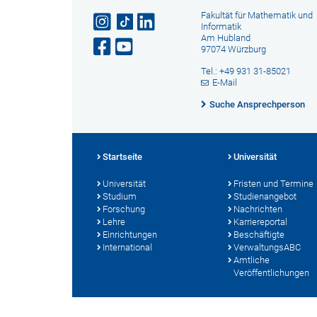
Fakultät für Mathematik und
Informatik
Am Hubland
97074 Würzburg
Tel.: +49 931 31-85021
E-Mail
Suche Ansprechperson
Startseite
Universität
Universität
Fristen und Termine
Studium
Studienangebot
Forschung
Nachrichten
Lehre
Karriereportal
Einrichtungen
Beschäftigte
International
VerwaltungsABC
Amtliche
Veröffentlichungen