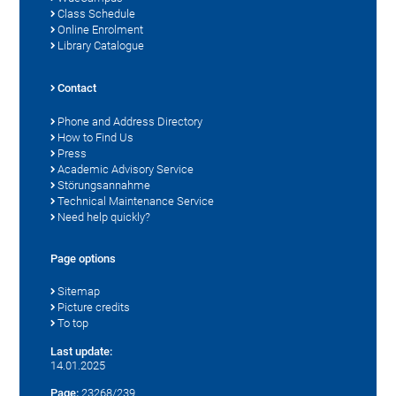
Class Schedule
Online Enrolment
Library Catalogue
Contact
Phone and Address Directory
How to Find Us
Press
Academic Advisory Service
Störungsannahme
Technical Maintenance Service
Need help quickly?
Page options
Sitemap
Picture credits
To top
Last update:
14.01.2025
Page:
23268/239