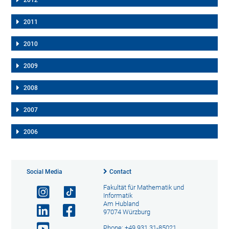
2012
2011
2010
2009
2008
2007
2006
Social Media
Contact
Fakultät für Mathematik und
Informatik
Am Hubland
97074 Würzburg
Phone: +49 931 31-85021