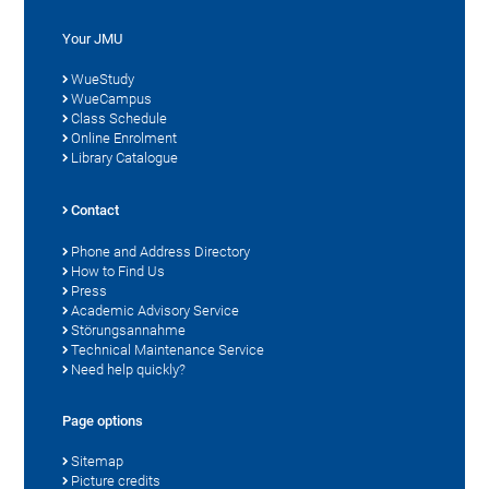
Your JMU
WueStudy
WueCampus
Class Schedule
Online Enrolment
Library Catalogue
Contact
Phone and Address Directory
How to Find Us
Press
Academic Advisory Service
Störungsannahme
Technical Maintenance Service
Need help quickly?
Page options
Sitemap
Picture credits