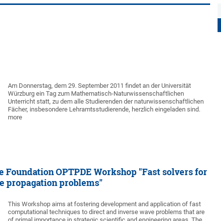
Am Donnerstag, dem 29. September 2011 findet an der Universität
Würzburg ein Tag zum Mathematisch-Naturwissenschaftlichen
Unterricht statt, zu dem alle Studierenden der naturwissenschaftlichen
Fächer, insbesondere Lehramtsstudierende, herzlich eingeladen sind.
more
ce Foundation OPTPDE Workshop "Fast solvers for
ave propagation problems"
This Workshop aims at fostering development and application of fast
computational techniques to direct and inverse wave problems that are
of primal importance in strategic scientific and engineering areas. The