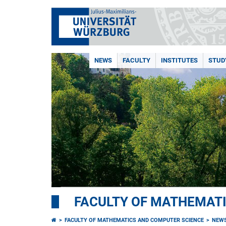
NEWS
FACULTY
INSTITUTES
STUD
FACULTY OF MATHEMAT
FACULTY OF MATHEMATICS AND COMPUTER SCIENCE
NEW