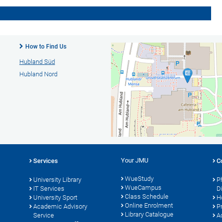
How to Find Us
Hubland Süd
Hubland Nord
Your JMU
Services
C
WueStudy
University Library
P
WueCampus
s
IT Services
D
Class Schedule
University Sport
H
Online Enrolment
Academic Advisory
P
Library Catalogue
Service
A