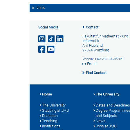
2006
Social Media
Contact
Fakultät für Mathematik und
Informatik
Am Hubland
97074 Würzburg
Phone: +49 931 31-85021
Email
Find Contact
Home
The University
The University
Dates and Deadlines
Studying at JMU
Degree Programme
Research
and Subjects
Teaching
News
Institutions
Jobs at JMU