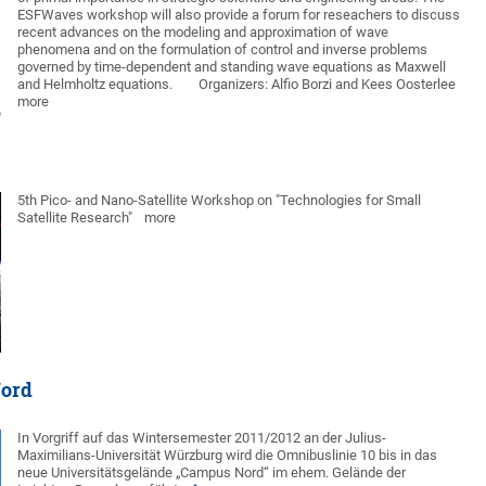
ESFWaves workshop will also provide a forum for reseachers to discuss
recent advances on the modeling and approximation of wave
phenomena and on the formulation of control and inverse problems
governed by time-dependent and standing wave equations as Maxwell
and Helmholtz equations.
Organizers: Alfio Borzi and Kees Oosterlee
more
5th Pico- and Nano-Satellite Workshop on "Technologies for Small
Satellite Research"
more
Nord
In Vorgriff auf das Wintersemester 2011/2012 an der Julius-
Maximilians-Universität Würzburg wird die Omnibuslinie 10 bis in das
neue Universitätsgelände „Campus Nord“ im ehem. Gelände der