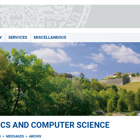
Y
SERVICES
MISCELLANEOUS
ICS AND COMPUTER SCIENCE
S
MESSAGES
ARCHIV