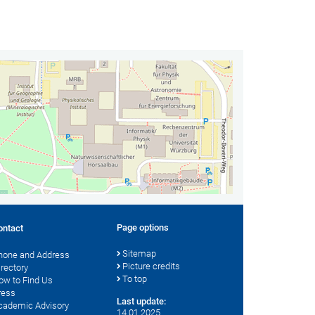
Page options
ontact
Sitemap
hone and Address
Picture credits
irectory
To top
ow to Find Us
ress
Last update:
cademic Advisory
14.01.2025