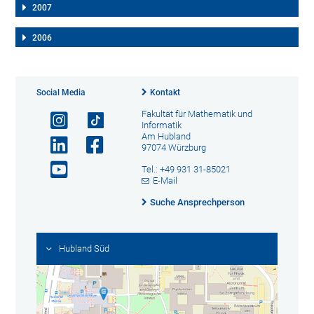
2007
2006
Social Media
Kontakt
Fakultät für Mathematik und
Informatik
Am Hubland
97074 Würzburg
Tel.: +49 931 31-85021
E-Mail
Suche Ansprechperson
Hubland Süd