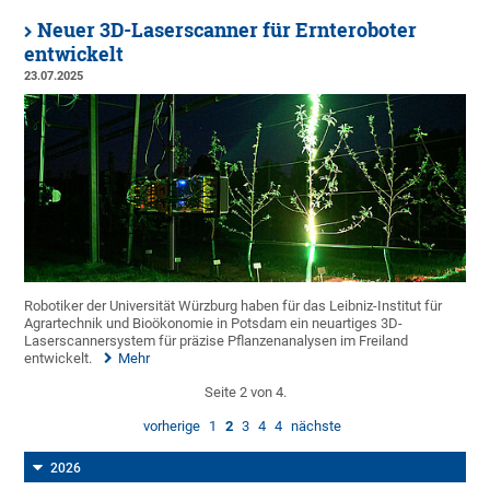
Neuer 3D-Laserscanner für Ernteroboter
entwickelt
23.07.2025
Robotiker der Universität Würzburg haben für das Leibniz-Institut für
Agrartechnik und Bioökonomie in Potsdam ein neuartiges 3D-
Laserscannersystem für präzise Pflanzenanalysen im Freiland
entwickelt.
Mehr
Seite 2 von 4.
vorherige
1
2
3
4
4
nächste
2026