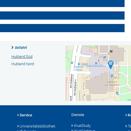
Anfahrt
Hubland Süd
Hubland Nord
Dienste
Service
K
WueStudy
Universitätsbibliothek
T
WueCampus