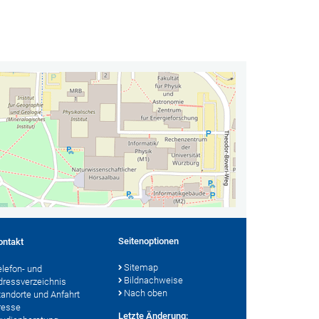
Seitenoptionen
ontakt
Sitemap
elefon- und
Bildnachweise
dressverzeichnis
Nach oben
tandorte und Anfahrt
resse
Letzte Änderung: