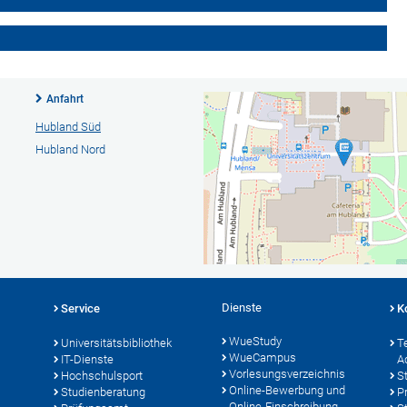
Anfahrt
Hubland Süd
Hubland Nord
Dienste
Service
K
WueStudy
Universitätsbibliothek
T
WueCampus
IT-Dienste
A
Vorlesungsverzeichnis
Hochschulsport
S
Online-Bewerbung und
Studienberatung
P
Online-Einschreibung