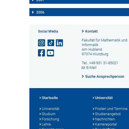
2007
2006
Social Media
Kontakt
Fakultät für Mathematik und
Informatik
Am Hubland
97074 Würzburg
Tel.: +49 931 31-85021
E-Mail
Suche Ansprechperson
Startseite
Universität
Universität
Fristen und Termine
Studium
Studienangebot
Forschung
Nachrichten
Lehre
Karriereportal